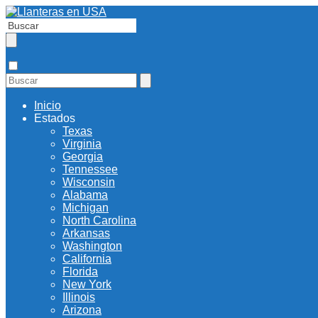
Inicio
Estados
Texas
Virginia
Georgia
Tennessee
Wisconsin
Alabama
Michigan
North Carolina
Arkansas
Washington
California
Florida
New York
Illinois
Arizona