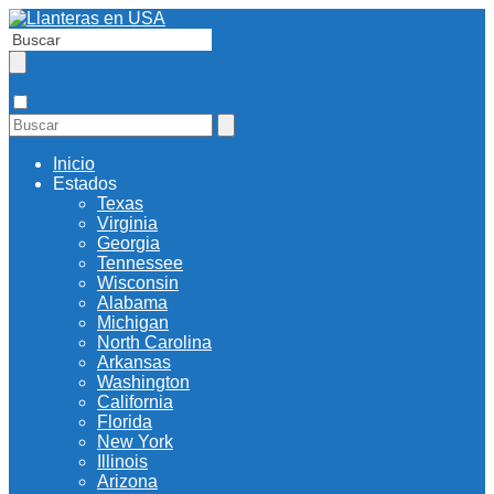
Inicio
Estados
Texas
Virginia
Georgia
Tennessee
Wisconsin
Alabama
Michigan
North Carolina
Arkansas
Washington
California
Florida
New York
Illinois
Arizona