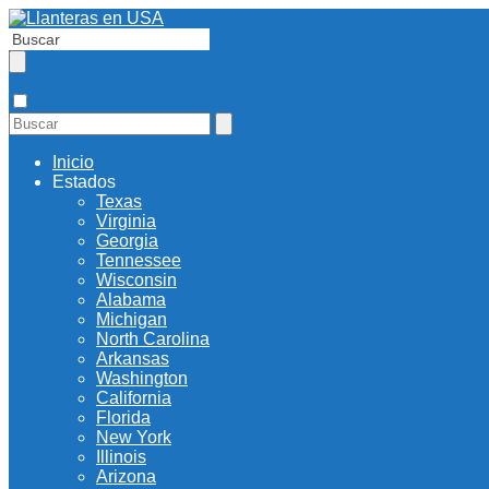
Inicio
Estados
Texas
Virginia
Georgia
Tennessee
Wisconsin
Alabama
Michigan
North Carolina
Arkansas
Washington
California
Florida
New York
Illinois
Arizona