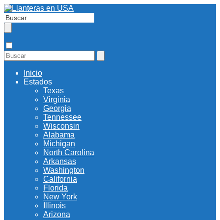
Inicio
Estados
Texas
Virginia
Georgia
Tennessee
Wisconsin
Alabama
Michigan
North Carolina
Arkansas
Washington
California
Florida
New York
Illinois
Arizona