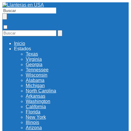
Inicio
Estados
Texas
Virginia
Georgia
Tennessee
Wisconsin
Alabama
Michigan
North Carolina
Arkansas
Washington
California
Florida
New York
Illinois
Arizona