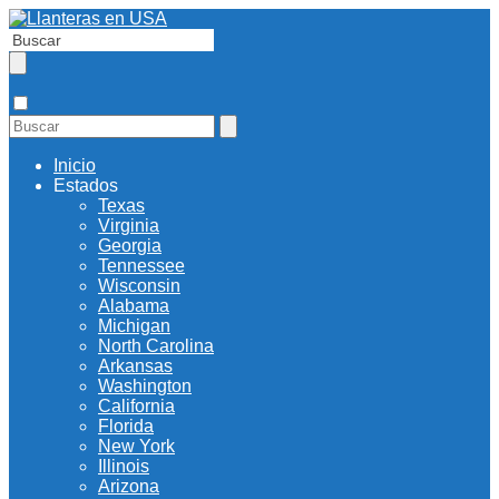
Inicio
Estados
Texas
Virginia
Georgia
Tennessee
Wisconsin
Alabama
Michigan
North Carolina
Arkansas
Washington
California
Florida
New York
Illinois
Arizona