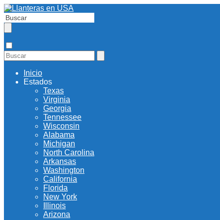
Inicio
Estados
Texas
Virginia
Georgia
Tennessee
Wisconsin
Alabama
Michigan
North Carolina
Arkansas
Washington
California
Florida
New York
Illinois
Arizona