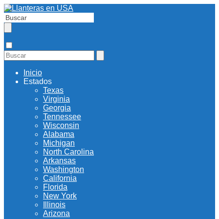
Inicio
Estados
Texas
Virginia
Georgia
Tennessee
Wisconsin
Alabama
Michigan
North Carolina
Arkansas
Washington
California
Florida
New York
Illinois
Arizona