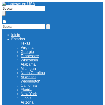
Inicio
Estados
Texas
Virginia
Georgia
Tennessee
Wisconsin
Alabama
Michigan
North Carolina
Arkansas
Washington
California
Florida
New York
Illinois
Arizona