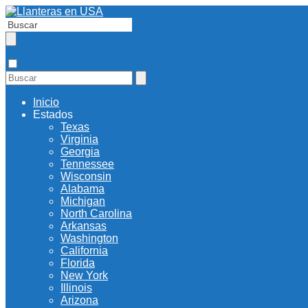
Inicio
Estados
Texas
Virginia
Georgia
Tennessee
Wisconsin
Alabama
Michigan
North Carolina
Arkansas
Washington
California
Florida
New York
Illinois
Arizona