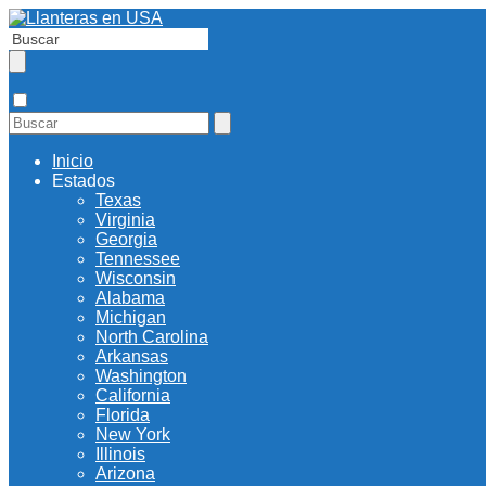
Inicio
Estados
Texas
Virginia
Georgia
Tennessee
Wisconsin
Alabama
Michigan
North Carolina
Arkansas
Washington
California
Florida
New York
Illinois
Arizona