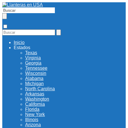
Inicio
Estados
Texas
Virginia
Georgia
Tennessee
Wisconsin
Alabama
Michigan
North Carolina
Arkansas
Washington
California
Florida
New York
Illinois
Arizona