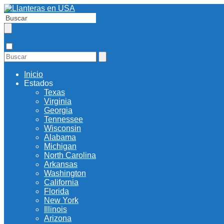
Inicio
Estados
Texas
Virginia
Georgia
Tennessee
Wisconsin
Alabama
Michigan
North Carolina
Arkansas
Washington
California
Florida
New York
Illinois
Arizona