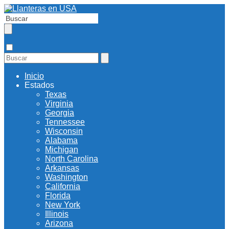
Inicio
Estados
Texas
Virginia
Georgia
Tennessee
Wisconsin
Alabama
Michigan
North Carolina
Arkansas
Washington
California
Florida
New York
Illinois
Arizona