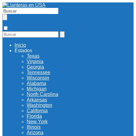
Inicio
Estados
Texas
Virginia
Georgia
Tennessee
Wisconsin
Alabama
Michigan
North Carolina
Arkansas
Washington
California
Florida
New York
Illinois
Arizona