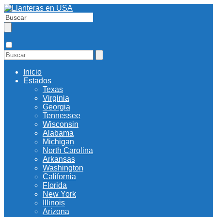
Inicio
Estados
Texas
Virginia
Georgia
Tennessee
Wisconsin
Alabama
Michigan
North Carolina
Arkansas
Washington
California
Florida
New York
Illinois
Arizona